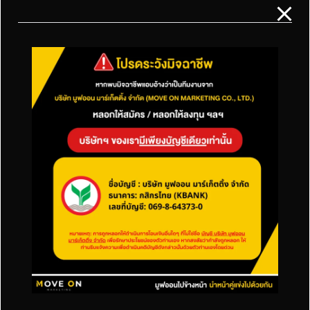
มูฟออน มาร์เก็ตติ้ง บจก.
บริษัท รับทำการตลาดออนไลน์ ที่มีประสบการณ์มามากกว่า 14 ปีในด้าน
รับ
ทำ SEO
และ
การลงโฆษณาออนไลน์
ทั้งของ
Facebook Ads
และ
Google Ads
หรือ
รับทำเว็บไซต์
การันตีด้วยผลงานผู้ชนะการแข่งขัน
SEO ปี 2016 ฯลฯ
ที่ตั้งบริษัท
สำนักงานใหญ่
ที่ตั้ง:
52/126 ถนนเทพาพัฒนา ตำบลในเมือง อำเภอเมือง จังหวัด
เพชรบูรณ์ 67000
เวลาทำการ
จันทร์-ศุกร์:
08.30 - 18.00 น.
ทำการตลาดออนไลน์