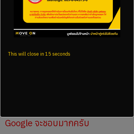
ปลอดภัยจากคำว่า Spam ครับ
เช็กก่อนโพสต์ทุกครั้ง 5 ข้อนี้
อ่านลื่นเหมือนภาษาคนไหม
ให้ข้อมูลใหม่ ไม่ซ้ำกับเว็บอื่นไหม
มีประสบการณ์หรือมุมมองเฉพาะตัวไหม
This will close in
14
seconds
ตอบคำถามหลักของคนค้นหาไหม
มีประโยชน์จริงแบบที่คนอ่านเอาไปใช้ได้ไหม
ถ้าผ่านหมด 5 ข้อนี้ Google จะชอบ
มากครับ
ถ้าผ่านหมด 5 ข้อนี้
Google จะชอบมากครับ