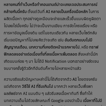
หลายคนที่ทำเว็บหรือทำคอนเทนต์น่าจะเคยเจอประสบการณ์
คล้ายกันนี้ครับ
ตั้งแต่วันที่
AI กลายเป็นเครื่องมือหลัก
ในการ
ผลิตเนื้อหา ทุกอย่างดูเหมือนจะง่ายและเร็วขึ้นแบบผิดหูผิดตา
ไปเลยใช่มั้ยครับ ไม่ว่าจะเป็นงานเขียน การจัดโครงเรื่อง หรือ
การหาข้อมูลเบื้องต้น แต่ในขณะเดียวกัน หลายเว็บไซต์กลับ
เริ่มเจอปัญหาที่ไม่เคยคิดว่าจะเกิด เช่น
อันดับตกแบบไม่มี
สัญญาณเตือน
,
บทความที่เคยติดหน้าแรกหายไป
, หรือ
ทราฟ
ฟิกลดลงอย่างต่อเนื่องทั้งที่ลงเนื้อหาเพิ่มตลอด
สิ่งเหล่านี้มัก
เกิดแบบค่อย ๆ มา ไม่ได้มี Notification บอกเราอย่างชัดเจน
จนบางครั้งรู้ตัวอีกทีอันดับก็หายไปหลายหน้าแล้ว
ความจริงแล้วปัญหาเหล่านี้ไม่ได้เกิดจากตัว
AI
โดยตรงครับ
แต่เกิดจาก
วิธีใช้ AI ที่รีบเกินไป
มากกว่า หลายเว็บพึ่งพา
ผลลัพธ์จาก AI แบบดิบ ๆ แล้วรีบลงเนื้อหาทันที ซึ่งทำให้
บทความเต็มไปด้วยลักษณะที่ Google มองว่าเป็น
เนื้อหาที่ไม่มี