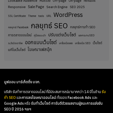
Lookalike Audience
Off-page
On-page
Multisite
Permalink
Sale Page
Responsive
Search Engine
SEO 2025
WordPress
SSL Certificate
Theme
tools
URL
กลยุทธ์ SEO
กลยุทธ์การทำ SEO
กลยุทธ์ Facebook
ปรับแต่งเว็บไซต์
การตลาดออนไลน์
คู่มือแนะนำ
ผลกระทบSEO
ออกแบบเว็บไซต์
เว็บไซต์
ระวังมิจฉาชีพ
เครื่องมือseo
เครื่องมือ SEO
โฆษณาเฟสบุ๊ค
แก้ไขเว็บไซต์
มูฟออน มาร์เก็ตติ้ง บจก.
บริษัท รับทำการตลาดออนไลน์ ที่มีประสบการณ์มามากกว่า 14 ปีในด้าน
รับ
ทำ SEO
และ
การลงโฆษณาออนไลน์
ทั้งของ
Facebook Ads
และ
Google Ads
หรือ
รับทำเว็บไซต์
การันตีด้วยผลงานผู้ชนะการแข่งขัน
SEO ปี 2016 ฯลฯ