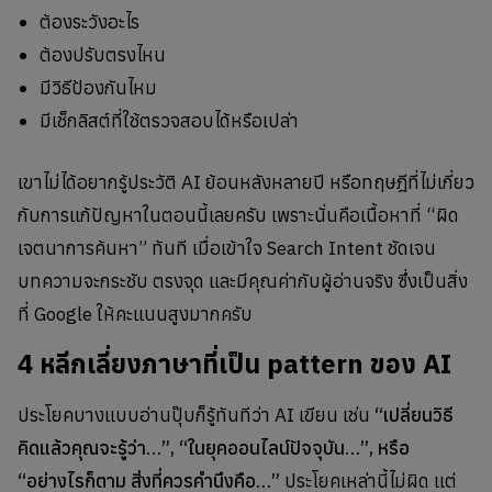
ต้องระวังอะไร
ต้องปรับตรงไหน
มีวิธีป้องกันไหม
มีเช็กลิสต์ที่ใช้ตรวจสอบได้หรือเปล่า
เขาไม่ได้อยากรู้ประวัติ AI ย้อนหลังหลายปี หรือทฤษฎีที่ไม่เกี่ยว
กับการแก้ปัญหาในตอนนี้เลยครับ เพราะนั่นคือเนื้อหาที่ “ผิด
เจตนาการค้นหา” ทันที เมื่อเข้าใจ Search Intent ชัดเจน
บทความจะกระชับ ตรงจุด และมีคุณค่ากับผู้อ่านจริง ซึ่งเป็นสิ่ง
ที่ Google ให้คะแนนสูงมากครับ
4 หลีกเลี่ยงภาษาที่เป็น pattern ของ AI
ประโยคบางแบบอ่านปุ๊บก็รู้ทันทีว่า AI เขียน เช่น
“เปลี่ยนวิธี
คิดแล้วคุณจะรู้ว่า…”, “ในยุคออนไลน์ปัจจุบัน…”, หรือ
“อย่างไรก็ตาม สิ่งที่ควรคำนึงคือ…”
ประโยคเหล่านี้ไม่ผิด แต่