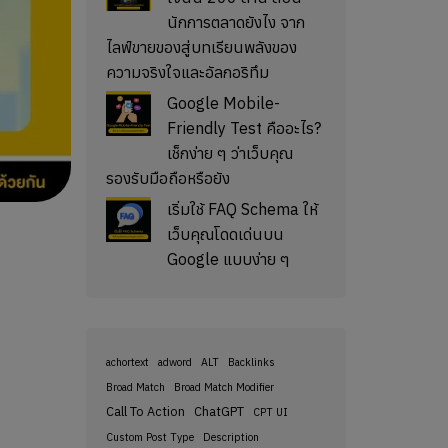
นักการตลาดยังไง จาก
ไลฟ์ขายของสู่บทเรียนพลังของ
ความจริงใจและอัลกอริทึม
Google Mobile-
Friendly Test คืออะไร?
เช็กง่าย ๆ ว่าเว็บคุณ
รองรับมือถือหรือยัง
เริ่มใช้ FAQ Schema ให้
เว็บคุณโดดเด่นบน
Google แบบง่าย ๆ
achortext
adword
ALT
Backlinks
Broad Match
Broad Match Modifier
Call To Action
ChatGPT
CPT UI
Custom Post Type
Description