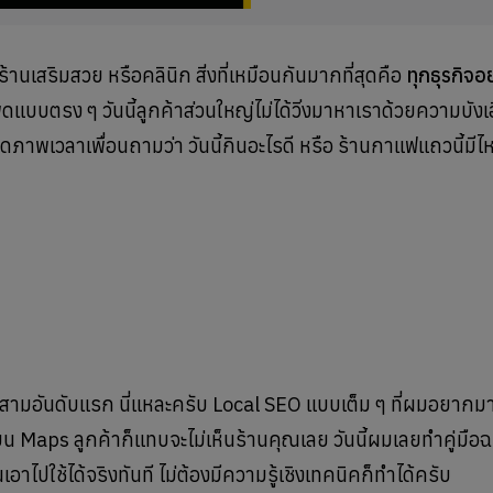
ร้านเสริมสวย หรือคลินิก สิ่งที่เหมือนกันมากที่สุดคือ
ทุกธุรกิจอ
ดแบบตรง ๆ วันนี้ลูกค้าส่วนใหญ่ไม่ได้วิ่งมาหาเราด้วยความบังเ
ภาพเวลาเพื่อนถามว่า วันนี้กินอะไรดี หรือ ร้านกาแฟแถวนี้มีไหม 
้านสามอันดับแรก นี่แหละครับ Local SEO แบบเต็ม ๆ ที่ผมอยากม
บน Maps ลูกค้าก็แทบจะไม่เห็นร้านคุณเลย วันนี้ผมเลยทำคู่มือฉ
าไปใช้ได้จริงทันที ไม่ต้องมีความรู้เชิงเทคนิคก็ทำได้ครับ