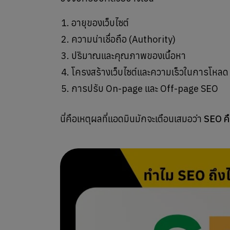
อายุของเว็บไซต์
ความน่าเชื่อถือ (Authority)
ปริมาณและคุณภาพของเนื้อหา
โครงสร้างเว็บไซต์และความเร็วในการโหลด
การปรับ On-page และ Off-page SEO
นี่คือเหตุผลที่แอดมินมักจะเตือนเสมอว่า
SEO คื