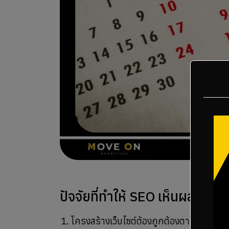
ปัจจัยที่ทำให้ SEO เห็นผลไวขึ้น
โครงสร้างเว็บไซต์ต้องถูกต้องตามหลัก SEO 