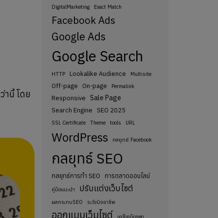
DigitalMarketing
Exact Match
Facebook Ads
Google Ads
Google Search
Lookalike Audience
HTTP
Multisite
Off-page
On-page
Permalink
่านี้ โดย
Sale Page
Responsive
Search Engine
SEO 2025
SSL Certificate
Theme
tools
URL
WordPress
กลยุทธ์ Facebook
กลยุทธ์ SEO
กลยุทธ์การทำ SEO
การตลาดออนไลน์
ปรับแต่งเว็บไซต์
คู่มือแนะนำ
ผลกระทบSEO
ระวังมิจฉาชีพ
ออกแบบเว็บไซต์
เครื่องมือseo