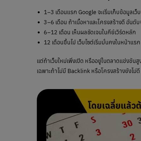
1–3 เดือนแรก Google จะเริ่มเก็บข้อมูลเว็
3–6 เดือน ถ้าเนื้อหาและโครงสร้างดี อันดับจ
6–12 เดือน เห็นผลชัดเจนในคีย์เวิร์ดหลัก
12 เดือนขึ้นไป เว็บไซต์เริ่มมั่นคงในหน้าแรก
แต่ถ้าเว็บใหม่เพิ่งเปิด หรืออยู่ในตลาดแข่งขันสูง
เฉพาะถ้าไม่มี Backlink หรือโครงสร้างยังไม่ดี