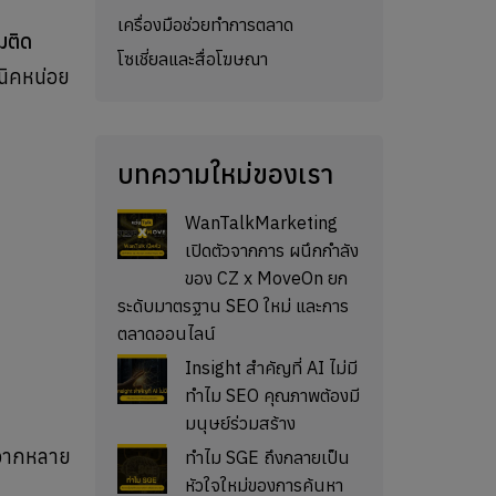
เครื่องมือช่วยทำการตลาด
มติด
โซเชี่ยลและสื่อโฆษณา
นิคหน่อย
บทความใหม่ของเรา
WanTalkMarketing
เปิดตัวจากการ ผนึกกำลัง
ของ CZ x MoveOn ยก
ระดับมาตรฐาน SEO ใหม่ และการ
ตลาดออนไลน์
Insight สำคัญที่ AI ไม่มี
ทำไม SEO คุณภาพต้องมี
มนุษย์ร่วมสร้าง
จากหลาย
ทำไม SGE ถึงกลายเป็น
หัวใจใหม่ของการค้นหา