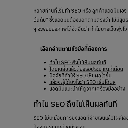
หลายท่านที่
เริ่มทำ SEO
หรือ ลูกค้าแอดมินเอ
อันดับ”
ซึ่งแอดมินต้องบอกตามตรงว่า ไม่มีสู
ๆ จะพอมองภาพได้ชัดขึ้นว่า ทำไมบางเว็บพุ่งไว 
เลือกอ่านตามหัวข้อที่ต้องการ
ทำไม SEO ถึงไม่เห็นผลทันที
โดยเฉลี่ยแล้วต้องรอประมาณกี่เดือน
ปัจจัยที่ทำให้ SEO เห็นผลไวขึ้น
แล้วจะรู้ได้ยังไงว่า SEO เริ่มได้ผล
แอดมินแนะนำให้ดูจากเครื่องมืออย่าง
ทำไม SEO ถึงไม่เห็นผลทันที
SEO ไม่เหมือนการยิงแอดที่จ่ายเงินแล้วโผล่เ
ปัจจัยครับยกตัวอย่างเช่น