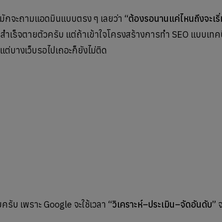
ง มักจะถามแอดมินแบบตรง ๆ เลยว่า
“ต้องรอนานแค่ไหนถึงจะเริ่
ตรสำเร็จตายตัวครับ แต่ถ้าเข้าใจโครงสร้างการทำ SEO แบบเทค
แต่บางเว็บรอไปเถอะก็ยังไม่ติด
ลยครับ เพราะ Google จะใช้เวลา
“วิเคราะห์–ประเมิน–จัดอันดับ”