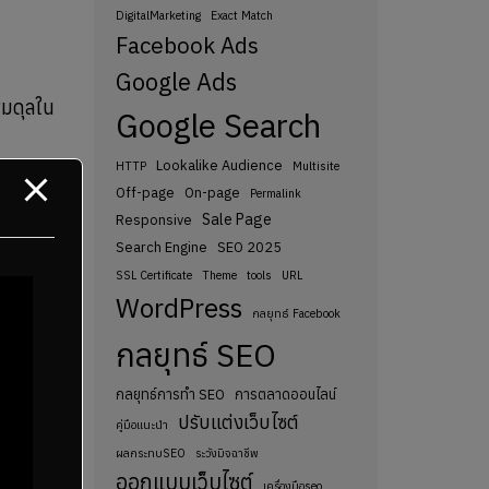
DigitalMarketing
Exact Match
Facebook Ads
Google Ads
สมดุลใน
Google Search
Lookalike Audience
HTTP
Multisite
ังการใช้
Off-page
On-page
Permalink
Sale Page
Responsive
Search Engine
SEO 2025
SSL Certificate
Theme
tools
URL
WordPress
กลยุทธ์ Facebook
ดระเบียบ
กลยุทธ์ SEO
กลยุทธ์การทำ SEO
การตลาดออนไลน์
ปรับแต่งเว็บไซต์
ของผู้ใช้
คู่มือแนะนำ
ผลกระทบSEO
ระวังมิจฉาชีพ
ออกแบบเว็บไซต์
เครื่องมือseo