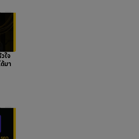
ัวใจ
ได้มา