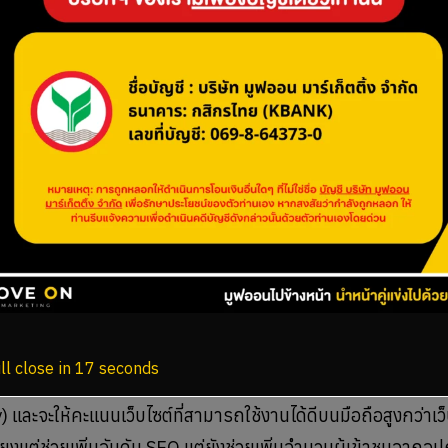
ซต์
่องจากผู้ใช้ต้องการเข้าถึงข้อมูลได้อย่างรวดเร็ว เว็บไซต์ที่โหล
บไซต์ไปได้
peed Insights
เพื่อทดสอบความเร็วของเว็บไซต์และปรับปรุงในส
ับปรุงโค้ดที่ไม่จำเป็น
ll close in
16
seconds
ียผู้ใช้งานไปจำนวนมาก ปัจจุบัน Google ให้ความสำคัญกับเว็บไซ
ละจะให้คะแนนเว็บไซต์ที่สามารถใช้งานได้ดีบนมือถือสูงกว่าเว็บไ
ียงแต่ช่วยเพิ่มอันดับ SEO แต่ยังช่วยเพิ่มจำนวนผู้เข้าชมจากอุ