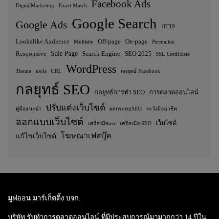
Facebook Ads
DigitalMarketing
Exact Match
Google Search
Google Ads
HTTP
Lookalike Audience
Off-page
On-page
Multisite
Permalink
Sale Page
Responsive
Search Engine
SEO 2025
SSL Certificate
WordPress
Theme
tools
URL
กลยุทธ์ Facebook
กลยุทธ์ SEO
กลยุทธ์การทำ SEO
การตลาดออนไลน์
ปรับแต่งเว็บไซต์
คู่มือแนะนำ
ผลกระทบSEO
ระวังมิจฉาชีพ
ออกแบบเว็บไซต์
เว็บไซต์
เครื่องมือseo
เครื่องมือ SEO
โฆษณาเฟสบุ๊ค
แก้ไขเว็บไซต์
มูฟออน มาร์เก็ตติ้ง บจก.
บริษัท รับทำการตลาดออนไลน์ ที่มีประสบการณ์มามากกว่า 14 ปีใน