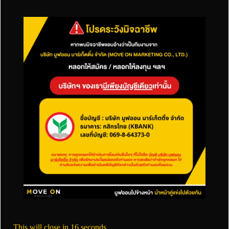
SEO และ SEM
WanTalkMarketing เปิดตัวจากการ ผนึกกำลัง
ของ CZ x MoveOn ยกระดับมาตรฐาน SEO ใหม่
และการตลาดออนไลน์
SEO และ SEM
This will close in
15
seconds