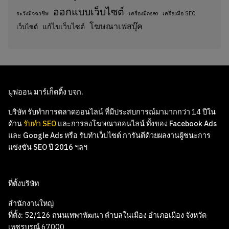
ออกแบบเว็บไซต์
ระวังมิจฉาชีพ
เครื่องมือseo
เครื่องมือ SEO
โฆษณาเฟสบุ๊ค
แก้ไขเว็บไซต์
เว็บไซต์
มูฟออน มาร์เก็ตติ้ง บจก.
บริษัท รับทำการตลาดออนไลน์ ที่มีประสบการณ์มามากกว่า 14 ปีใน
ด้าน
รับทำ SEO
และ
การลงโฆษณาออนไลน์
ทั้งของ
Facebook Ads
และ
Google Ads
หรือ
รับทำเว็บไซต์
การันตีด้วยผลงานผู้ชนะการ
แข่งขัน SEO ปี 2016 ฯลฯ
ที่ตั้งบริษัท
สำนักงานใหญ่
ที่ตั้ง:
52/126 ถนนเทพาพัฒนา ตำบลในเมือง อำเภอเมือง จังหวัด
เพชรบูรณ์ 67000