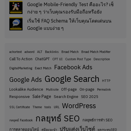
Google Mobile-Friendly Test คืออะไร? เช็
กง่าย ๆ ว่าเว็บคุณรองรับมือถือหรือยัง
เริ่มใช้ FAQ Schema ให้เว็บคุณโดดเด่นบน
Google แบบง่าย ๆ
achortext
adword
ALT
Backlinks
Broad Match
Broad Match Modifier
Call To Action
ChatGPT
CPT UI
Custom Post Type
Description
Facebook Ads
DigitalMarketing
Exact Match
Google Search
Google Ads
HTTP
Lookalike Audience
Off-page
On-page
Multisite
Permalink
Sale Page
Responsive
Search Engine
SEO 2025
WordPress
SSL Certificate
Theme
tools
URL
กลยุทธ์ SEO
กลยุทธ์การทำ SEO
กลยุทธ์ Facebook
ปรับแต่งเว็บไซต์
การตลาดออนไลน์
คู่มือแนะนำ
ผลกระทบSEO