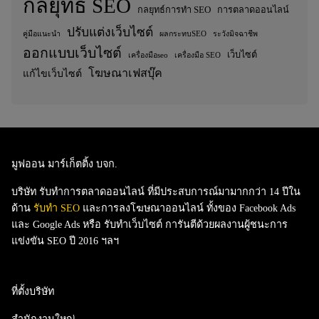
กลยุทธ์ SEO
กลยุทธ์การทำ SEO
การตลาดออนไลน์
ปรับแต่งเว็บไซต์
คู่มือแนะนำ
ผลกระทบSEO
ระวังมิจฉาชีพ
ออกแบบเว็บไซต์
เว็บไซต์
เครื่องมือseo
เครื่องมือ SEO
โฆษณาเฟสบุ๊ค
แก้ไขเว็บไซต์
มูฟออน มาร์เก็ตติ้ง บจก.
บริษัท รับทำการตลาดออนไลน์ ที่มีประสบการณ์มามากกว่า 14 ปีใน
ด้าน
รับทำ SEO
และ
การลงโฆษณาออนไลน์
ทั้งของ
Facebook Ads
และ
Google Ads
หรือ
รับทำเว็บไซต์
การันตีด้วยผลงานผู้ชนะการ
แข่งขัน SEO ปี 2016 ฯลฯ
ที่ตั้งบริษัท