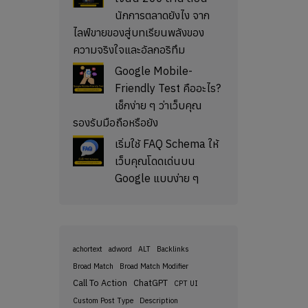
นักการตลาดยังไง จาก
ไลฟ์ขายของสู่บทเรียนพลังของ
ความจริงใจและอัลกอริทึม
Google Mobile-
Friendly Test คืออะไร?
เช็กง่าย ๆ ว่าเว็บคุณ
รองรับมือถือหรือยัง
เริ่มใช้ FAQ Schema ให้
เว็บคุณโดดเด่นบน
Google แบบง่าย ๆ
achortext
adword
ALT
Backlinks
Broad Match
Broad Match Modifier
Call To Action
ChatGPT
CPT UI
Custom Post Type
Description