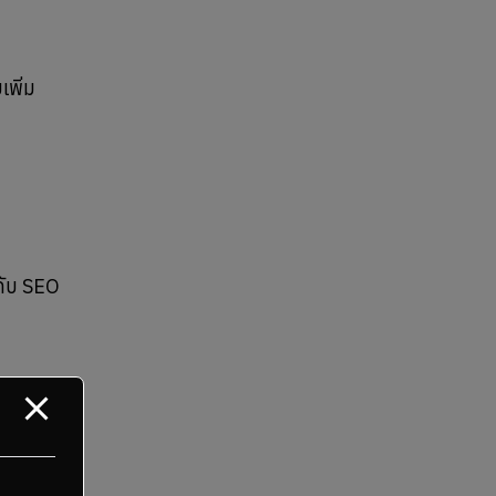
เพิ่ม
นดับ SEO
ิร์ฟเวอร์