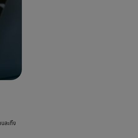
นละทิ้ง