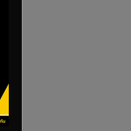
ดียิ่งขึ้น
์ใช้เวลา
ามารถ
าดไฟล์
eed ดีขึ้น
ระในการ
ับได้ง่าย