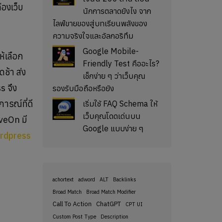
่องเว็บ
นักการตลาดยังไง จาก
ไลฟ์ขายของสู่บทเรียนพลังของ
ความจริงใจและอัลกอริทึม
Google Mobile-
ห้เลือก
Friendly Test คืออะไร?
ช้า ส่ง
เช็กง่าย ๆ ว่าเว็บคุณ
s จึง
รองรับมือถือหรือยัง
ารณ์ที่ดี
เริ่มใช้ FAQ Schema ให้
เว็บคุณโดดเด่นบน
oveOn มี
Google แบบง่าย ๆ
rdpress
achortext
adword
ALT
Backlinks
Broad Match
Broad Match Modifier
Call To Action
ChatGPT
CPT UI
Custom Post Type
Description