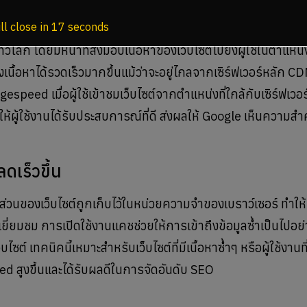
ork (CDN)
ll close in
16
seconds
่วโลก โดยมีหน้าที่ส่งมอบเนื้อหาของเว็บไซต์ไปยังผู้ใช้ในตำแหน่ง
ึงเนื้อหาได้รวดเร็วมากขึ้นแม้ว่าจะอยู่ไกลจากเซิร์ฟเวอร์หลัก CD
speed เมื่อผู้ใช้เข้าชมเว็บไซต์จากตำแหน่งที่ใกล้กับเซิร์ฟเวอร์ท
่วยให้ผู้ใช้งานได้รับประสบการณ์ที่ดี ส่งผลให้ Google เห็นความส
ดเร็วขึ้น
่วนของเว็บไซต์ถูกเก็บไว้ในหน่วยความจำของเบราว์เซอร์ ทำให้ไ
มาเยี่ยมชม การเปิดใช้งานแคชช่วยให้การเข้าถึงข้อมูลซ้ำเป็นไปอย
 เทคนิคนี้เหมาะสำหรับเว็บไซต์ที่มีเนื้อหาซ้ำๆ หรือผู้ใช้งานที
d สูงขึ้นและได้รับผลดีในการจัดอันดับ SEO