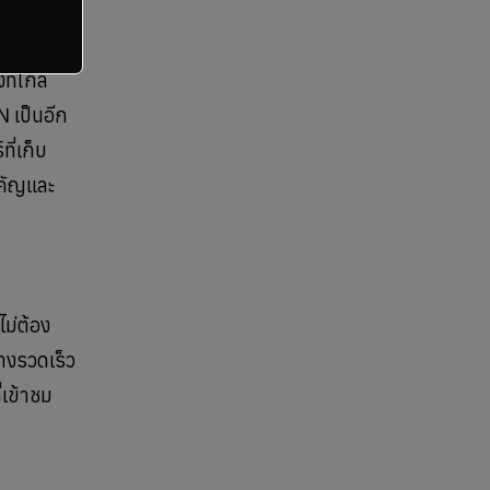
ที่ใกล้
N เป็นอีก
ี่เก็บ
ำคัญและ
ม่ต้อง
่างรวดเร็ว
่เข้าชม