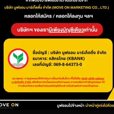
agespeed ของเว็บไซต์ พร้อมทั้งช่วยเพิ่มประสิทธิภาพของ SEO ให้
รโหลดมากที่สุด โดยเฉพาะรูปภาพที่มีขนาดใหญ่จะทำให้เว็บไซต
ให้พอเหมาะเพื่อไม่ให้หนักเกินไป เทคนิคการบีบอัดรูปภาพส
 เช่น TinyPNG หรือ ImageOptim เครื่องมือเหล่านี้จะช่วยลดขน
ปภาพเล็กลง เว็บไซต์จึงสามารถโหลดได้เร็วขึ้น ส่งผลให้ Pagesp
สดงผลของหน้าเว็บ การย่อขนาดไฟล์เหล่านี้ให้เล็กลงช่วยลดภา
ดไฟล์ CSS และ JavaScript ได้มีอยู่หลายตัว เช่น UglifyJS หรือ
หลดได้เร็วขึ้น ซึ่งส่งผลให้ Pagespeed ดีขึ้นและเว็บไซต์ติดอันด