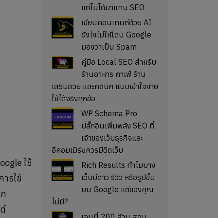
แต่ไม่ได้มาแทน SEO
เขียนคอนเทนต์ด้วย AI
ยังไงไม่ให้โดน Google
มองว่าเป็น Spam
คู่มือ Local SEO สำหรับ
ร้านอาหาร คาเฟ่ ร้าน
เสริมสวย และคลินิก แบบเข้าใจง่าย
ใช้ได้จริงทุกข้อ
WP Schema Pro
ปลั๊กอินเพิ่มพลัง SEO ที่
เจ้าของเว็บธุรกิจและ
อีคอมเมิร์ซควรมีติดเว็บ
oogle ใช้
Rich Results ทำไมบาง
เว็บมีดาว รีวิว หรือรูปขึ้น
การใช้
บน Google แต่ของคุณ
าก
ไม่มี?
ต์
เจนนี่ 200 ล้าน สอน