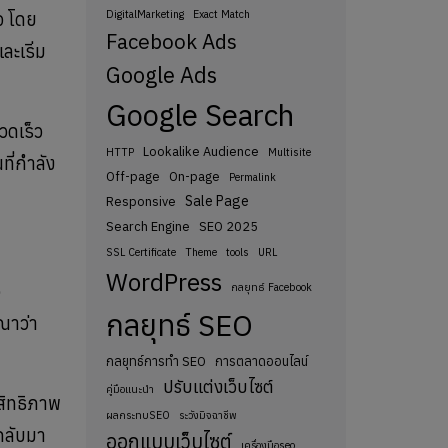
DigitalMarketing
Exact Match
จ โดย
Facebook Ads
ะเริ่ม
Google Ads
Google Search
วดเร็ว
Lookalike Audience
HTTP
Multisite
ี่กำลัง
Off-page
On-page
Permalink
Sale Page
Responsive
Search Engine
SEO 2025
SSL Certificate
Theme
tools
URL
WordPress
อ
กลยุทธ์ Facebook
กลยุทธ์ SEO
รณาว่า
กลยุทธ์การทำ SEO
การตลาดออนไลน์
ปรับแต่งเว็บไซต์
คู่มือแนะนำ
สิทธิภาพ
ผลกระทบSEO
ระวังมิจฉาชีพ
กลับมา
ออกแบบเว็บไซต์
เครื่องมือseo