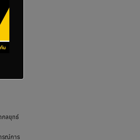
ดกลยุทธ์
การณ์การ