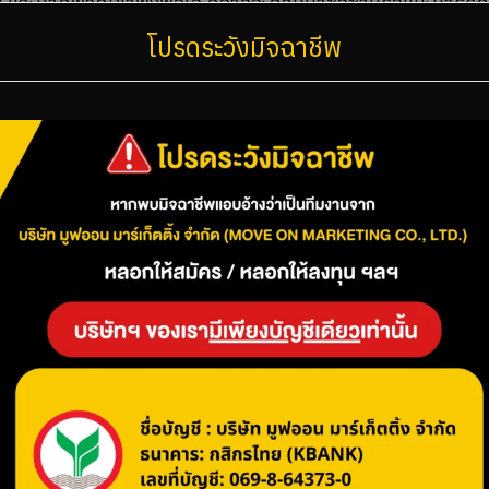
รับ และหากพวกเขาพึงพอใจ ก็อาจจะกลับมาซื้อซ้ำหรือแนะนำธุร
โปรดระวังมิจฉาชีพ
ack Ads
หรือ
Survey Ads
ช่วยให้ธุรกิจสามารถขอความคิดเห
ค้าจะรู้สึกว่าธุรกิจใส่ใจในความต้องการของพวกเขา ซึ่งจะช่วยเส