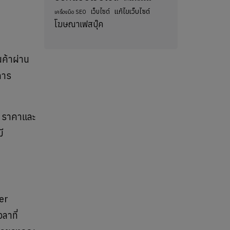
แก้ไขเว็บไซต์
เว็บไซต์
เครื่องมือ SEO
โฆษณาเฟสบุ๊ค
นค้าผ่าน
การ
่น ราคาและ
ี
er
ลาที่